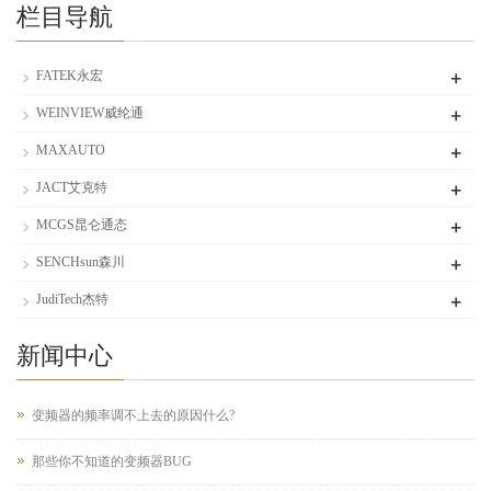
栏目导航
+
FATEK永宏
+
WEINVIEW威纶通
+
MAXAUTO
+
JACT艾克特
+
MCGS昆仑通态
+
SENCHsun森川
+
JudiTech杰特
新闻中心
变频器的频率调不上去的原因什么?
那些你不知道的变频器BUG