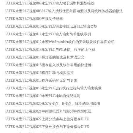
FATEK永宏PLC视频007永宏PLC输入端子漏型和源型接线
FATEK永宏PLC视频008PLC输入接线使用外部电源以及两线制传感器的接法
FATEK永宏PLC视频009三线制传感器
FATEK永宏PLC视频010永宏PLC输出接线以及PLC输出类型
FATEK永宏PLC视频011永宏PLC输入输出简单接线示例
FATEK永宏PLC视频012永宏WinProladder软件的安装以及软件界面介绍
FATEK永宏PLC视频013永宏PLC与PC通信、程序的上下载
FATEK永宏PLC视频014梯形图的组成及其术语定义
FATEK永宏PLC视频015指令输入以及软件常用的快捷键
FATEK永宏PLC视频016程序注释与模拟监控
FATEK永宏PLC视频017程序密码的设定与更改
FATEK永宏PLC视频018永宏PLC运行执行过程与输入输出映像
FATEK永宏PLC视频019永宏PLC地址的分配规则
FATEK永宏PLC视频020永宏A接点、B接点、线圈的应用说明
FATEK永宏PLC视频021中间继电器M与部分特殊继电器
FATEK永宏PLC视频022上微分接点与上微分指令DIFU
FATEK永宏PLC视频023下微分接点与下微分指令DIFD