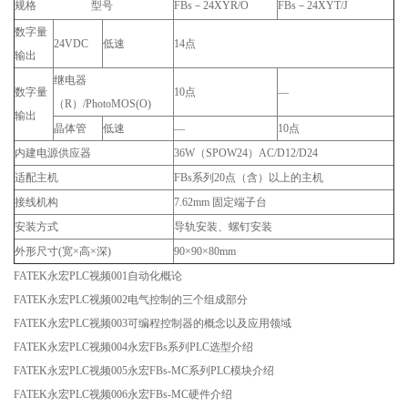
规格 型号
FBs－24XYR/O
FBs－24XYT/J
数字量
24VDC
低速
14点
输出
继电器
数字量
10点
—
（R）/PhotoMOS(O)
输出
晶体管
低速
—
10点
内建电源供应器
36W（SPOW24）AC/D12/D24
适配主机
FBs系列20点（含）以上的主机
接线机构
7.62mm 固定端子台
安装方式
导轨安装、螺钉安装
外形尺寸(宽×高×深)
90×90×80mm
FATEK永宏PLC视频001自动化概论
FATEK永宏PLC视频002电气控制的三个组成部分
FATEK永宏PLC视频003可编程控制器的概念以及应用领域
FATEK永宏PLC视频004永宏FBs系列PLC选型介绍
FATEK永宏PLC视频005永宏FBs-MC系列PLC模块介绍
FATEK永宏PLC视频006永宏FBs-MC硬件介绍