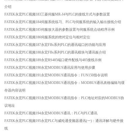
介绍
FATEK永宏PLC视频183三菱伺服MR-J4与PLC的接线方式与参数设置
FATEK永宏PLC视频184伺服系统练习、PLC与伺服系统的输入输出接线介绍
FATEK永宏PLC视频185伺服放大器的参数设置与伺服系统点动程序示例
FATEK永宏PLC视频186伺服系统的绝对定位与相对定位
FATEK永宏PLC视频187永宏FBs系列PLC的通讯端口的功能与应用
FATEK永宏PLC视频188永宏FBs系列PLC的通讯模块与通讯板介绍
FATEK永宏PLC视频189永宏RS485端口硬件配线与485接线示例
FATEK永宏PLC视频190永宏MODBUS通讯应用与使用步骤
FATEK永宏PLC视频191永宏MODBUS通讯指令：FUN150指令说明
FATEK永宏PLC视频192永宏MODBUS通讯指令：MODBUS通讯表格编辑与缓
存器内容说明
FATEK永宏PLC视频193永宏MODBUS通讯指令：PLC地址对应的MODBUS协
议地址
FATEK永宏PLC视频194永宏MODBUS通讯：PLC与PLC通讯
FATEK永宏PLC视频195永宏PLC与威纶通变频器通讯(一)：通讯详解与硬件接
线