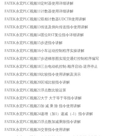
FATEK永宏PLC视频10定时器使用详细讲解
FATEK永宏PLC视频11计数器使用详细讲解
FATEK永宏PLC视频12双相计数器UDCTR使用讲解
FATEK永宏PLC视频13传送及倒向传送指令使用讲解
FATEK永宏PLC视频14置位RST复位指令详细讲解
FATEK永宏PLC视频15步进指令讲解
FATEK永宏PLC视频16小车运动控制程序实操讲解
FATEK永宏PLC视频17步进梯形图实现交通灯控制程序编写
FATEK永宏PLC视频18三台电动机控制-顺序启动-逆序停止
FATEK永宏PLC视频19比较指令使用讲解及演示
FATEK永宏PLC视频20区域比较指令讲解
FATEK永宏PLC视频21浮点数比较运算
FATEK永宏PLC视频22大于 大于等于等指令讲解
FATEK永宏PLC视频23加 减 乘 除 指令使用讲解
FATEK永宏PLC视频24递增（加1）递减（-1）指令讲解
FATEK永宏PLC视频25浮点数加减乘除指令讲解
FATEK永宏PLC视频26交替指令使用讲解