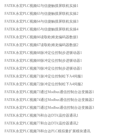
FATEK永宏PLC视频62与信捷触摸屏联机实操1
FATEK永宏PLC视频63与信捷触摸屏联机实操2
FATEK永宏PLC视频64与信捷触摸屏联机实操3
FATEK永宏PLC视频65与信捷触摸屏联机实操4
FATEK永宏PLC视频66读取欧姆龙编码器数据1
FATEK永宏PLC视频67读取欧姆龙编码器数据2
FATEK永宏PLC视频68脉冲定位控制步进驱动器1
FATEK永宏PLC视频69脉冲定位控制步进驱动器1
FATEK永宏PLC视频70脉冲定位控制步进驱动器1
FATEK永宏PLC视频71脉冲定位控制松下A4伺服1
FATEK永宏PLC视频72脉冲定位控制松下A4伺服2
FATEK永宏PLC视频73通过Modbus通信控制台达变频器1
FATEK永宏PLC视频74通过Modbus通信控制台达变频器2
FATEK永宏PLC视频75通过Modbus通信控制台达变频器3
FATEK永宏PLC视频76和台达DTA温控器通讯1
FATEK永宏PLC视频77和台达DTA温控器通讯2
FATEK永宏PLC视频78和台达PLC模拟量扩展模块通讯