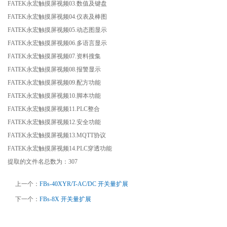
FATEK永宏触摸屏视频03.数值及键盘
FATEK永宏触摸屏视频04.仪表及棒图
FATEK永宏触摸屏视频05.动态图显示
FATEK永宏触摸屏视频06.多语言显示
FATEK永宏触摸屏视频07.资料搜集
FATEK永宏触摸屏视频08.报警显示
FATEK永宏触摸屏视频09.配方功能
FATEK永宏触摸屏视频10.脚本功能
FATEK永宏触摸屏视频11.PLC整合
FATEK永宏触摸屏视频12.安全功能
FATEK永宏触摸屏视频13.MQTT协议
FATEK永宏触摸屏视频14.PLC穿透功能
提取的文件名总数为：307
上一个：
FBs-40XYR/T-AC/DC 开关量扩展
下一个：
FBs-8X 开关量扩展