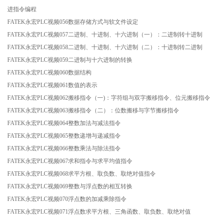
进指令编程
FATEK永宏PLC视频056数据存储方式与软文件设定
FATEK永宏PLC视频057二进制、十进制、十六进制（一）：二进制转十进制
FATEK永宏PLC视频058二进制、十进制、十六进制（二）：十进制转二进制
FATEK永宏PLC视频059二进制与十六进制的转换
FATEK永宏PLC视频060数据结构
FATEK永宏PLC视频061数值的表示
FATEK永宏PLC视频062搬移指令（一)：字符组与双字搬移指令、位元搬移指令
FATEK永宏PLC视频063搬移指令（二）：位数搬移与字节搬移指令
FATEK永宏PLC视频064整数加法与减法指令
FATEK永宏PLC视频065整数递增与递减指令
FATEK永宏PLC视频066整数乘法与除法指令
FATEK永宏PLC视频067求和指令与求平均值指令
FATEK永宏PLC视频068求平方根、取负数、取绝对值指令
FATEK永宏PLC视频069整数与浮点数的相互转换
FATEK永宏PLC视频070浮点数的加减乘除指令
FATEK永宏PLC视频071浮点数求平方根、三角函数、取负数、取绝对值