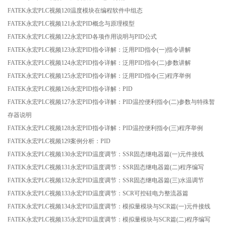
FATEK永宏PLC视频120温度模块在编程软件中组态
FATEK永宏PLC视频121永宏PID概念与原理模型
FATEK永宏PLC视频122永宏PID各项作用说明与PID公式
FATEK永宏PLC视频123永宏PID指令详解：泛用PID指令(一)指令讲解
FATEK永宏PLC视频124永宏PID指令详解：泛用PID指令(二)参数讲解
FATEK永宏PLC视频125永宏PID指令详解：泛用PID指令(三)程序举例
FATEK永宏PLC视频126永宏PID指令详解：PID
FATEK永宏PLC视频127永宏PID指令详解：PID温控便利指令(二)参数与特殊暂
存器说明
FATEK永宏PLC视频128永宏PID指令详解：PID温控便利指令(三)程序举例
FATEK永宏PLC视频129案例分析：PID
FATEK永宏PLC视频130永宏PID温度调节：SSR固态继电器篇(一)元件接线
FATEK永宏PLC视频131永宏PID温度调节：SSR固态继电器篇(二)程序编写
FATEK永宏PLC视频132永宏PID温度调节：SSR固态继电器篇(三)水温调节
FATEK永宏PLC视频133永宏PID温度调节：SCR可控硅电力整流器篇
FATEK永宏PLC视频134永宏PID温度调节：模拟量模块与SCR篇(一)元件接线
FATEK永宏PLC视频135永宏PID温度调节：模拟量模块与SCR篇(二)程序编写