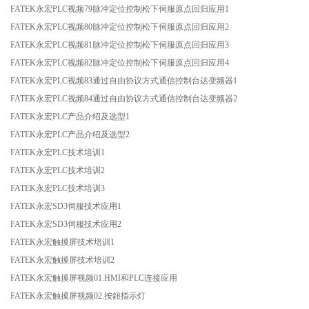
FATEK永宏PLC视频79脉冲定位控制松下伺服原点回归应用1
FATEK永宏PLC视频80脉冲定位控制松下伺服原点回归应用2
FATEK永宏PLC视频81脉冲定位控制松下伺服原点回归应用3
FATEK永宏PLC视频82脉冲定位控制松下伺服原点回归应用4
FATEK永宏PLC视频83通过自由协议方式通信控制台达变频器1
FATEK永宏PLC视频84通过自由协议方式通信控制台达变频器2
FATEK永宏PLC产品介绍及选型1
FATEK永宏PLC产品介绍及选型2
FATEK永宏PLC技术培训1
FATEK永宏PLC技术培训2
FATEK永宏PLC技术培训3
FATEK永宏SD3伺服技术应用1
FATEK永宏SD3伺服技术应用2
FATEK永宏触摸屏技术培训1
FATEK永宏触摸屏技术培训2
FATEK永宏触摸屏视频01.HMI和PLC连接应用
FATEK永宏触摸屏视频02.按鈕指示灯