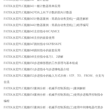
FATEK永宏PLC视频041一般计数器简单应用
FATEK永宏PLC视频042可向上向下计数的双向计数器
FATEK永宏PLC视频043计数器案例：简易自动售货机(一)题意解析
FATEK永宏PLC视频044计数器案例：简易自动售货机(二)程序编写
FATEK永宏PLC视频045主控指令MC与MCE
FATEK永宏PLC视频046主控的嵌套使用
FATEK永宏PLC视频047跳转指令SKP和SKPE
FATEK永宏PLC视频048跳转指令的嵌套应用
FATEK永宏PLC视频049主控指令练习1、2讲解
FATEK永宏PLC视频050步进梯形图的工作原理与基本组成
FATEK永宏PLC视频051步进指令与步进继电器介绍
FATEK永宏PLC视频052步进指令的输入方式示例：STP、TO、FROM、分支与
合流
FATEK永宏PLC视频053案例分析：机械手控制系统(一)案例解析
FATEK永宏PLC视频054案例分析：机械手控制系统(二)使用步进顺序控制指令
编程
FATEK永宏PLC视频055案例分析：机械手控制系统(三)使用中间继电器代替步