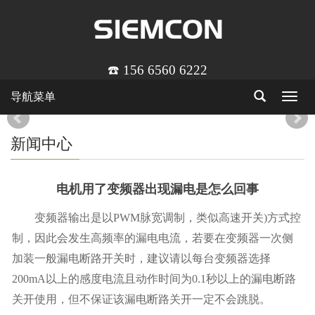
☎️ 156 6560 6222
导航菜单
Toggle
navigat
新闻中心
电机用了变频器出现漏电是怎么回事
变频器输出是以PWM脉宽调制，类似高速开关)方式控
制，因此会发生高频率的漏电电流，若要在变频器一次侧
加装一般漏电断路开关时，建议请以每台变频器选择
200mA以上的感度电流且动作时间为0.1秒以上的漏电断路
关开使用，但不保证该漏电断路关开一定不会跳脱。